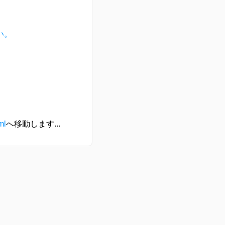
い。
ml
へ移動します...