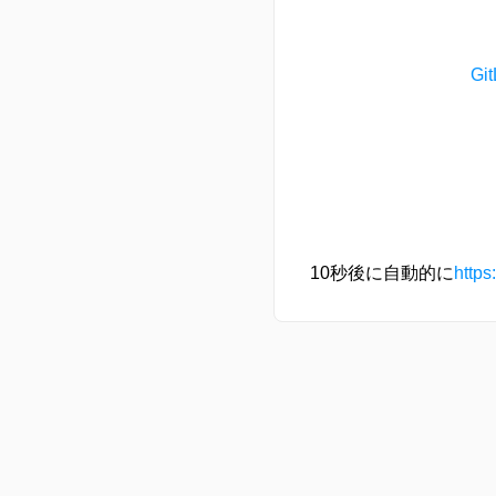
G
10秒後に自動的に
https