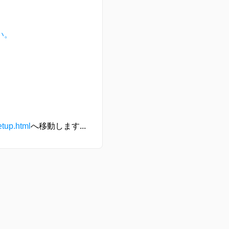
い。
etup.html
へ移動します...