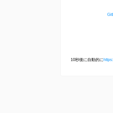
G
10秒後に自動的に
https