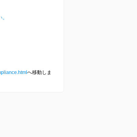
い。
mpliance.html
へ移動しま