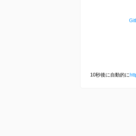
G
10秒後に自動的に
ht