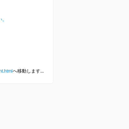
い。
t.html
へ移動します...