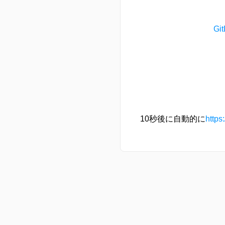
G
10秒後に自動的に
https