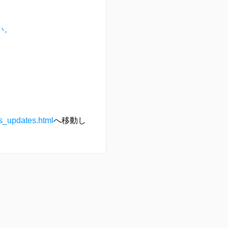
い。
ss_updates.html
へ移動し