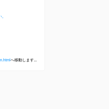
い。
on.html
へ移動します...