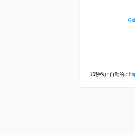
G
10秒後に自動的に
htt