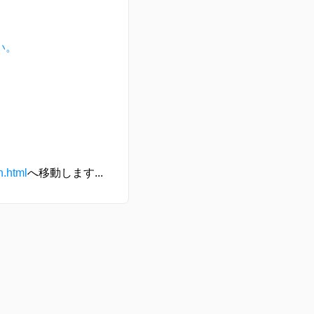
い。
n.html
へ移動します...