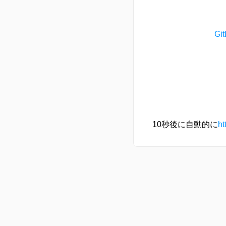
G
10秒後に自動的に
ht